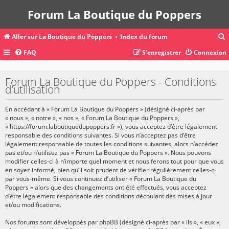
Forum La Boutique du Poppers
Aller sur La Boutique du Poppers
Index du forum
FAQ
S’enregistrer
Connexion
c
Forum La Boutique du Poppers - Conditions
d’utilisation
r
En accédant à « Forum La Boutique du Poppers » (désigné ci-après par
c
« nous », « notre », « nos », « Forum La Boutique du Poppers »,
« https://forum.laboutiquedupoppers.fr »), vous acceptez d’être légalement
responsable des conditions suivantes. Si vous n’acceptez pas d’être
légalement responsable de toutes les conditions suivantes, alors n’accédez
pas et/ou n’utilisez pas « Forum La Boutique du Poppers ». Nous pouvons
r
modifier celles-ci à n’importe quel moment et nous ferons tout pour que vous
en soyez informé, bien qu’il soit prudent de vérifier régulièrement celles-ci
par vous-même. Si vous continuez d’utiliser « Forum La Boutique du
Poppers » alors que des changements ont été effectués, vous acceptez
d’être légalement responsable des conditions découlant des mises à jour
et/ou modifications.
Nos forums sont développés par phpBB (désigné ci-après par « ils », « eux »,