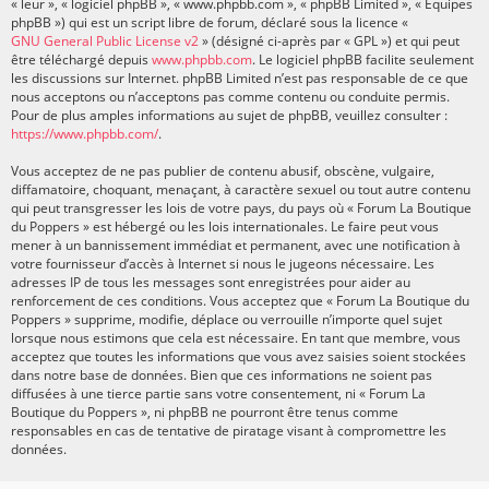
« leur », « logiciel phpBB », « www.phpbb.com », « phpBB Limited », « Équipes
phpBB ») qui est un script libre de forum, déclaré sous la licence «
GNU General Public License v2
» (désigné ci-après par « GPL ») et qui peut
être téléchargé depuis
www.phpbb.com
. Le logiciel phpBB facilite seulement
les discussions sur Internet. phpBB Limited n’est pas responsable de ce que
nous acceptons ou n’acceptons pas comme contenu ou conduite permis.
Pour de plus amples informations au sujet de phpBB, veuillez consulter :
https://www.phpbb.com/
.
Vous acceptez de ne pas publier de contenu abusif, obscène, vulgaire,
diffamatoire, choquant, menaçant, à caractère sexuel ou tout autre contenu
qui peut transgresser les lois de votre pays, du pays où « Forum La Boutique
du Poppers » est hébergé ou les lois internationales. Le faire peut vous
mener à un bannissement immédiat et permanent, avec une notification à
votre fournisseur d’accès à Internet si nous le jugeons nécessaire. Les
adresses IP de tous les messages sont enregistrées pour aider au
renforcement de ces conditions. Vous acceptez que « Forum La Boutique du
Poppers » supprime, modifie, déplace ou verrouille n’importe quel sujet
lorsque nous estimons que cela est nécessaire. En tant que membre, vous
acceptez que toutes les informations que vous avez saisies soient stockées
dans notre base de données. Bien que ces informations ne soient pas
diffusées à une tierce partie sans votre consentement, ni « Forum La
Boutique du Poppers », ni phpBB ne pourront être tenus comme
responsables en cas de tentative de piratage visant à compromettre les
données.