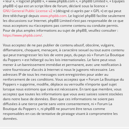
« leur », « logiciel phpBB », « www.phpbb.com », « phpBB Limited », « Équipes
phpBB ») qui est un script libre de forum, déclaré sous la licence «
GNU General Public License v2
» (désigné ci-après par « GPL ») et qui peut
être téléchargé depuis
www.phpbb.com
. Le logiciel phpBB facilite seulement
les discussions sur Internet. phpBB Limited n’est pas responsable de ce que
nous acceptons ou n’acceptons pas comme contenu ou conduite permis.
Pour de plus amples informations au sujet de phpBB, veuillez consulter :
https://www.phpbb.com/
.
Vous acceptez de ne pas publier de contenu abusif, obscène, vulgaire,
diffamatoire, choquant, menaçant, à caractère sexuel ou tout autre contenu
qui peut transgresser les lois de votre pays, du pays où « Forum La Boutique
du Poppers » est hébergé ou les lois internationales. Le faire peut vous
mener à un bannissement immédiat et permanent, avec une notification à
votre fournisseur d’accès à Internet si nous le jugeons nécessaire. Les
adresses IP de tous les messages sont enregistrées pour aider au
renforcement de ces conditions. Vous acceptez que « Forum La Boutique du
Poppers » supprime, modifie, déplace ou verrouille n’importe quel sujet
lorsque nous estimons que cela est nécessaire. En tant que membre, vous
acceptez que toutes les informations que vous avez saisies soient stockées
dans notre base de données. Bien que ces informations ne soient pas
diffusées à une tierce partie sans votre consentement, ni « Forum La
Boutique du Poppers », ni phpBB ne pourront être tenus comme
responsables en cas de tentative de piratage visant à compromettre les
données.