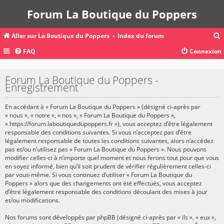
Forum La Boutique du Poppers
Aller sur La Boutique du Poppers
Index du forum
FAQ
Connexion
c
Forum La Boutique du Poppers -
Enregistrement
r
En accédant à « Forum La Boutique du Poppers » (désigné ci-après par
c
« nous », « notre », « nos », « Forum La Boutique du Poppers »,
« https://forum.laboutiquedupoppers.fr »), vous acceptez d’être légalement
responsable des conditions suivantes. Si vous n’acceptez pas d’être
légalement responsable de toutes les conditions suivantes, alors n’accédez
pas et/ou n’utilisez pas « Forum La Boutique du Poppers ». Nous pouvons
r
modifier celles-ci à n’importe quel moment et nous ferons tout pour que vous
en soyez informé, bien qu’il soit prudent de vérifier régulièrement celles-ci
par vous-même. Si vous continuez d’utiliser « Forum La Boutique du
Poppers » alors que des changements ont été effectués, vous acceptez
d’être légalement responsable des conditions découlant des mises à jour
et/ou modifications.
Nos forums sont développés par phpBB (désigné ci-après par « ils », « eux »,