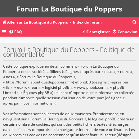
Forum La Boutique du Poppers
Aller sur La Boutique du Poppers
Index du forum
FAQ
S’enregistrer
Connexion
c
Forum La Boutique du Poppers - Politique de
confidentialité
r
Cette politique explique en détail comment « Forum La Boutique du
c
Poppers » et ses sociétés affiliées (désignés ci-après par « nous », « notre »,
« nos », « Forum La Boutique du Poppers »,
« https://forum.laboutiquedupoppers.fr ») et phpBB (désigné ci-après par
« ils », « eux », « leur », « logiciel phpBB », « www.phpbb.com », « phpBB
Limited », « Équipes phpBB ») utilisent n’importe quelle information collectée
r
pendant n’importe quelle session d’utilisation de votre part (désignée ci-
après par « vos informations »).
Vos informations sont collectées de deux manières. Premièrement, en
naviguant sur « Forum La Boutique du Poppers », le logiciel phpBB créera un
certain nombre de cookies, qui sont des petits fichiers textes téléchargés
dans les fichiers temporaires du navigateur Internet de votre ordinateur. Les
deux premiers cookies ne contiennent qu’un identifiant utilisateur (désigné