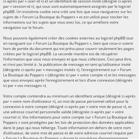
ci-après par « user-id ») et un identifiant de session invité (désigné ci-après
par « session-id »), qui vous sont automatiquement assignés par le logiciel
phpBB. Un troisième cookie sera créé une fois que vous naviguerez sur les
sujets de « Forum La Boutique du Poppers » et est utilisé pour stocker les
informations sur les sujets que vous avez lus, ce qui améliore votre
navigation sur le forum.
Nous pouvons également créer des cookies externes au logiciel phpBB tout
en naviguant sur « Forum La Boutique du Poppers », bien que ceux-ci soient
hors de portée du document qui est prévu pour couvrir seulement les pages
créées par le logiciel phpBB. La seconde manière est de récupérer
l’information que vous nous envoyez et que nous collectons. Ceci peut être,
et n’est pas limité à : la publication de message en tant qu’utilisateur invité
(désignée ci-après par « messages invités »), l’enregistrement sur « Forum
La Boutique du Poppers » (désignée ici par « votre compte ») et les messages
que vous envoyez après l’enregistrement et lors d’une connexion (désignés
ici par « vos messages »).
Votre compte contiendra au minimum un identifiant unique (désigné ci-après
par « votre nom d’utilisateur »), un mot de passe personnel utilisé pour la
connexion à votre compte (désigné ci-après par « votre mot de passe »), et
une adresse courriel personnelle valide (désignée ci-après par « votre
courriel »). Vos informations pour votre compte sur « Forum La Boutique du
Poppers » sont protégées par les lois de protection des données applicables
dans le pays qui nous héberge. Toute information en-dehors de votre nom
d’utilisateur, de votre mot de passe et de votre adresse courriel requise par
« Forum La Boutique du Poppers » durant la procédure d’enregistrement,