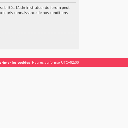
ibilités. L’administrateur du forum peut
oir pris connaissance de nos conditions
rimer les cookies
Heures au format
UTC+02:00