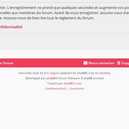
ter. L’enregistrement ne prend que quelques secondes et augmente vos poss
nelles aux membres du forum. Avant de vous enregistrer, assurez-vous d’av
vée. Assurez-vous de bien lire tout le règlement du forum.
nfidentialité
du forum
Nous contacter
Supp
metrolike style by
Eric Seguin
Updated for phpBB3.3 by
Ian Bradley
Développé par
phpBB
® Forum Software © phpBB Limited
Traduit par
phpBB-fr.com
Confidentialité
|
Conditions