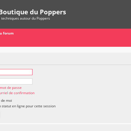
Boutique du Poppers
, techniques autour du Poppers
du forum
n mot de passe
rriel de confirmation
 de moi
statut en ligne pour cette session