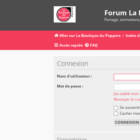
Forum La 
Partage, animations
Aller sur La Boutique du Poppers
Index 
Accès rapide
FAQ
Connexion
Nom d’utilisateur :
Mot de passe :
J’ai oublié mo
Renvoyer le cou
Se souvenir
Cacher mon 
S’enregistrer