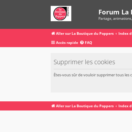
Forum La 
Partage, animations
Aller sur La Boutique du Poppers
Index 
Accès rapide
FAQ
Supprimer les cookies
Êtes-vous sûr de vouloir supprimer tous les 
Aller sur La Boutique du Poppers
Index 