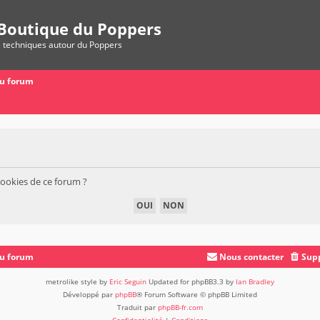
Boutique du Poppers
, techniques autour du Poppers
du forum
cookies de ce forum ?
du forum
Nous contacter
Supp
metrolike style by
Eric Seguin
Updated for phpBB3.3 by
Ian Bradley
Développé par
phpBB
® Forum Software © phpBB Limited
Traduit par
phpBB-fr.com
Confidentialité
|
Conditions