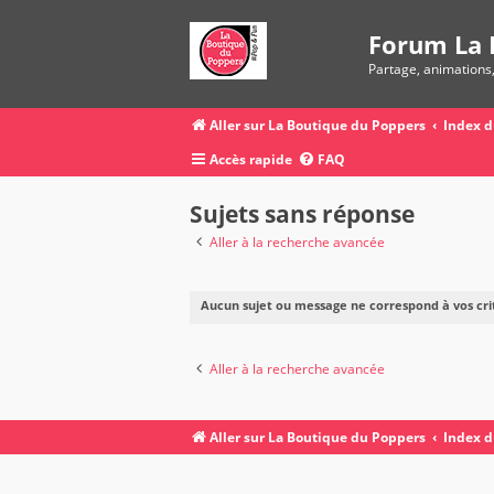
Forum La 
Partage, animations
Aller sur La Boutique du Poppers
Index 
Accès rapide
FAQ
Sujets sans réponse
Aller à la recherche avancée
Aucun sujet ou message ne correspond à vos cri
Aller à la recherche avancée
Aller sur La Boutique du Poppers
Index 