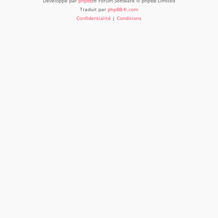
Développé par
phpBB
® Forum Software © phpBB Limited
Traduit par
phpBB-fr.com
Confidentialité
|
Conditions