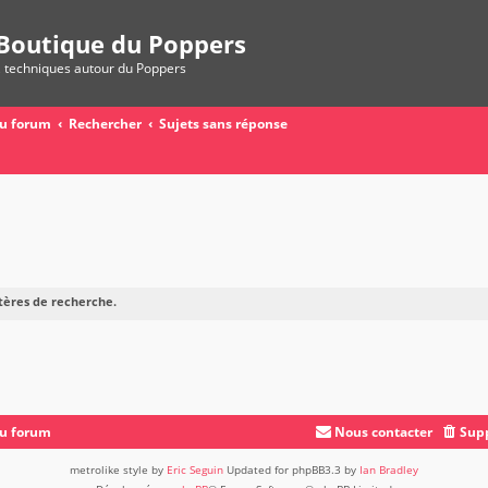
Boutique du Poppers
, techniques autour du Poppers
du forum
Rechercher
Sujets sans réponse
tères de recherche.
du forum
Nous contacter
Supp
metrolike style by
Eric Seguin
Updated for phpBB3.3 by
Ian Bradley