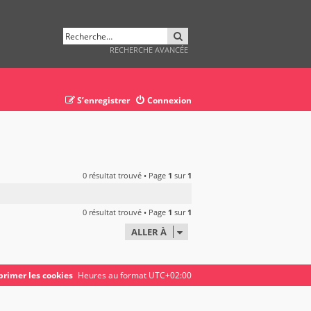
RECHERCHER
RECHERCHE AVANCÉE
S’enregistrer
Connexion
0 résultat trouvé • Page
1
sur
1
0 résultat trouvé • Page
1
sur
1
ALLER À
rimer les cookies
Heures au format
UTC+02:00