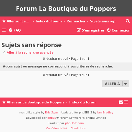
Forum La Boutique du Poppers
Aller sur La Boutique du Poppers
Index du forum
Rechercher
Sujets sans réponse
FAQ
S’enregistrer
Connexion
c
Sujets sans réponse
Aller à la recherche avancée
0 résultat trouvé • Page
1
sur
1
r
Aucun sujet ou message ne correspond à vos critères de recherche.
c
0 résultat trouvé • Page
1
sur
1
ALLER À
r
Aller sur La Boutique du Poppers
Index du forum
metrolike style by
Eric Seguin
Updated for phpBB3.3 by
Ian Bradley
Développé par
phpBB
® Forum Software © phpBB Limited
Traduit par
phpBB-fr.com
Confidentialité
|
Conditions