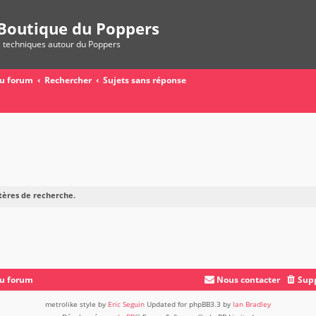
Boutique du Poppers
, techniques autour du Poppers
du forum
Rechercher
Sujets sans réponse
tères de recherche.
du forum
Nous contacter
Supp
metrolike style by
Eric Seguin
Updated for phpBB3.3 by
Ian Bradley