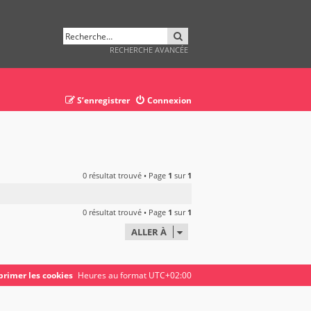
RECHERCHER
RECHERCHE AVANCÉE
S’enregistrer
Connexion
0 résultat trouvé • Page
1
sur
1
0 résultat trouvé • Page
1
sur
1
ALLER À
rimer les cookies
Heures au format
UTC+02:00