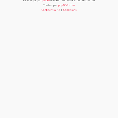
Développé par
phpBB
® Forum Software © phpBB Limited
Traduit par
phpBB-fr.com
Confidentialité
|
Conditions