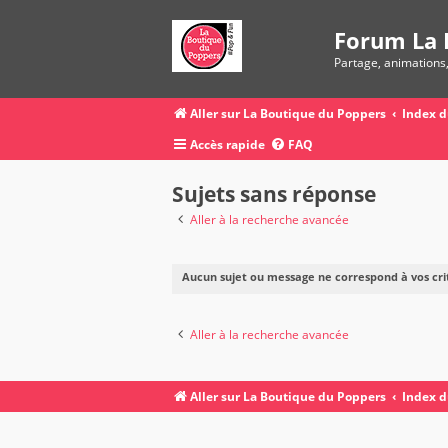
Forum La 
Partage, animations
Aller sur La Boutique du Poppers
Index 
Accès rapide
FAQ
Sujets sans réponse
Aller à la recherche avancée
Aucun sujet ou message ne correspond à vos cri
Aller à la recherche avancée
Aller sur La Boutique du Poppers
Index 