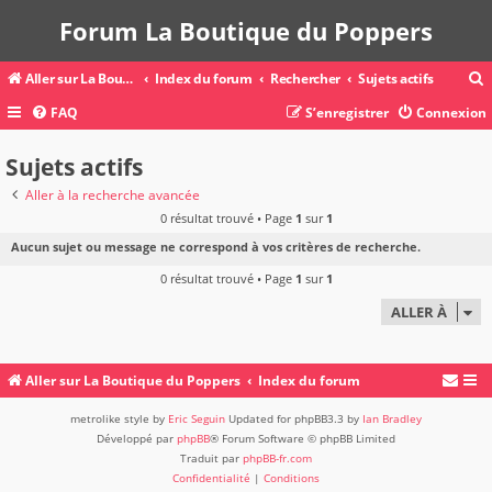
Forum La Boutique du Poppers
Aller sur La Boutique du Poppers
Index du forum
Rechercher
Sujets actifs
FAQ
S’enregistrer
Connexion
c
Sujets actifs
Aller à la recherche avancée
0 résultat trouvé • Page
1
sur
1
r
Aucun sujet ou message ne correspond à vos critères de recherche.
c
0 résultat trouvé • Page
1
sur
1
ALLER À
r
Aller sur La Boutique du Poppers
Index du forum
metrolike style by
Eric Seguin
Updated for phpBB3.3 by
Ian Bradley
Développé par
phpBB
® Forum Software © phpBB Limited
Traduit par
phpBB-fr.com
Confidentialité
|
Conditions