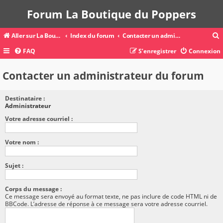
Forum La Boutique du Poppers
Aller sur La Boutique du Poppers
Index du forum
Contacter un administrateur du forum
FAQ
S’enregistrer
Connexion
c
Contacter un administrateur du forum
Destinataire :
r
Administrateur
c
Votre adresse courriel :
Votre nom :
r
Sujet :
Corps du message :
Ce message sera envoyé au format texte, ne pas inclure de code HTML ni de
BBCode. L’adresse de réponse à ce message sera votre adresse courriel.