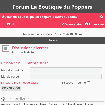
Forum La Boutique du Poppers
Aller sur La Boutique du Poppers
Index du forum
FAQ
S’enregistrer
Connexion
c
Nous sommes le jeu. août 06, 2026 10:58 am
Forum
r
Discussions diverses
Ici on parle de tout!
c
Connexion
•
S’enregistrer
Nom d’utilisateur :
r
Mot de passe :
J’ai oublié mon mot de passe
Se souvenir de moi
Qui est en ligne
Au total il y a
6
utilisateurs en ligne : 0 enregistré, 0 invisible et 6 invités