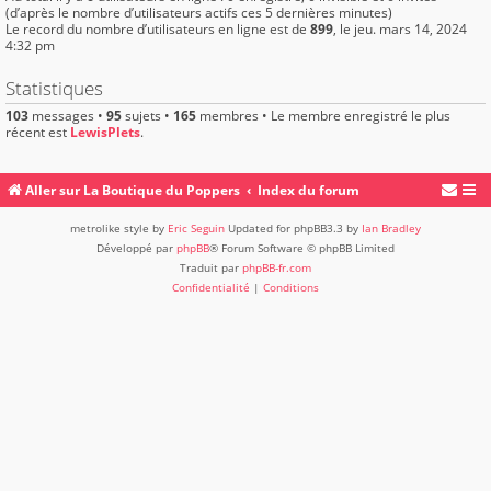
(d’après le nombre d’utilisateurs actifs ces 5 dernières minutes)
Le record du nombre d’utilisateurs en ligne est de
899
, le jeu. mars 14, 2024
4:32 pm
Statistiques
103
messages •
95
sujets •
165
membres • Le membre enregistré le plus
récent est
LewisPlets
.
Aller sur La Boutique du Poppers
Index du forum
metrolike style by
Eric Seguin
Updated for phpBB3.3 by
Ian Bradley
Développé par
phpBB
® Forum Software © phpBB Limited
Traduit par
phpBB-fr.com
Confidentialité
|
Conditions