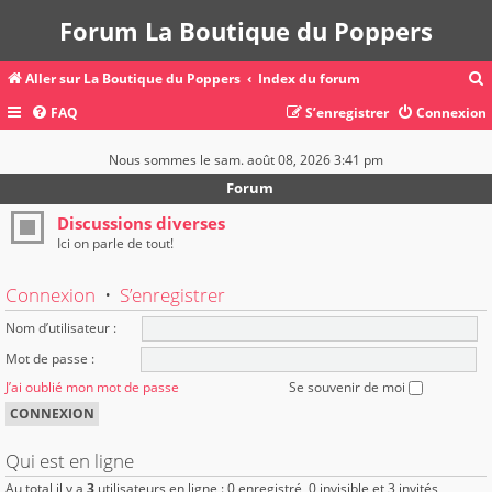
Forum La Boutique du Poppers
Aller sur La Boutique du Poppers
Index du forum
FAQ
S’enregistrer
Connexion
c
Nous sommes le sam. août 08, 2026 3:41 pm
Forum
r
Discussions diverses
Ici on parle de tout!
c
Connexion
•
S’enregistrer
Nom d’utilisateur :
r
Mot de passe :
J’ai oublié mon mot de passe
Se souvenir de moi
Qui est en ligne
Au total il y a
3
utilisateurs en ligne : 0 enregistré, 0 invisible et 3 invités