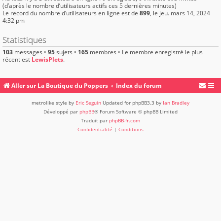
(d’après le nombre d’utilisateurs actifs ces 5 dernières minutes)
Le record du nombre d’utilisateurs en ligne est de
899
, le jeu. mars 14, 2024
4:32 pm
Statistiques
103
messages •
95
sujets •
165
membres • Le membre enregistré le plus
récent est
LewisPlets
.
Aller sur La Boutique du Poppers
Index du forum
metrolike style by
Eric Seguin
Updated for phpBB3.3 by
Ian Bradley
Développé par
phpBB
® Forum Software © phpBB Limited
Traduit par
phpBB-fr.com
Confidentialité
|
Conditions